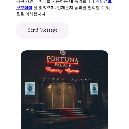
공된 개인 데이터를 사용하는 데 동의합니다
개인정보
보호정책
을 읽었으며, 언제든지 동의를 철회할 수 있
음을 이해합니다.