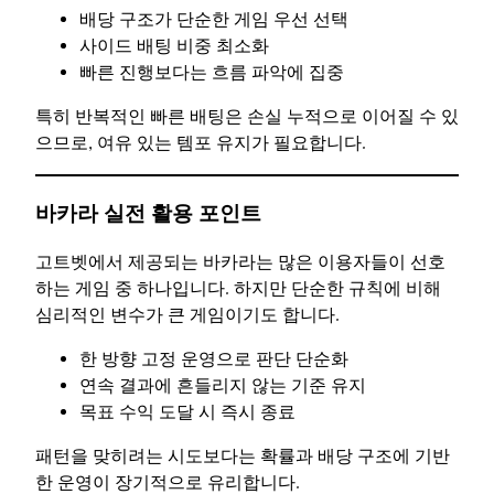
배당 구조가 단순한 게임 우선 선택
사이드 배팅 비중 최소화
빠른 진행보다는 흐름 파악에 집중
특히 반복적인 빠른 배팅은 손실 누적으로 이어질 수 있
으므로, 여유 있는 템포 유지가 필요합니다.
바카라 실전 활용 포인트
고트벳에서 제공되는 바카라는 많은 이용자들이 선호
하는 게임 중 하나입니다. 하지만 단순한 규칙에 비해
심리적인 변수가 큰 게임이기도 합니다.
한 방향 고정 운영으로 판단 단순화
연속 결과에 흔들리지 않는 기준 유지
목표 수익 도달 시 즉시 종료
패턴을 맞히려는 시도보다는 확률과 배당 구조에 기반
한 운영이 장기적으로 유리합니다.