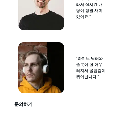
라서 실시간 배
팅이 정말 재미
있어요.”
”라이브 딜러와
슬롯이 잘 어우
러져서 몰입감이
뛰어납니다.”
문의하기