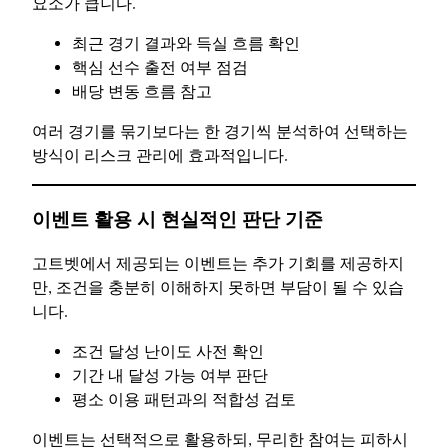
요소가 큽니다.
최근 경기 결과와 득실 흐름 확인
핵심 선수 출전 여부 점검
배당 변동 흐름 참고
여러 경기를 묶기보다는 한 경기씩 분석하여 선택하는
방식이 리스크 관리에 효과적입니다.
이벤트 활용 시 현실적인 판단 기준
고트벳에서 제공되는 이벤트는 추가 기회를 제공하지
만, 조건을 충분히 이해하지 못하면 부담이 될 수 있습
니다.
조건 달성 난이도 사전 확인
기간 내 달성 가능 여부 판단
평소 이용 패턴과의 적합성 검토
이벤트는 선택적으로 활용하되, 무리한 참여는 피하시