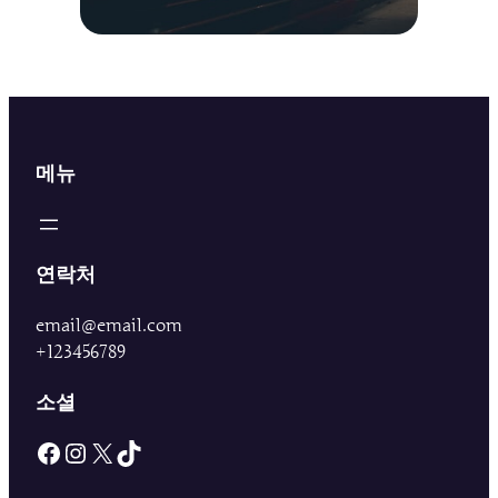
메뉴
연락처
email@email.com
+123456789
소셜
Facebook
Instagram
X
TikTok