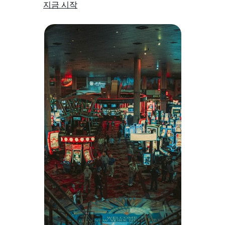
지금 시작