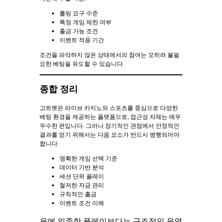
롤링 요구 수준
특정 게임 제한 여부
출금 가능 조건
이벤트 적용 기간
조건을 파악하지 않은 상태에서의 참여는 오히려 불필
요한 베팅을 유도할 수 있습니다.
종합 정리
고트벳은 라이브 카지노와 스포츠를 중심으로 다양한
베팅 환경을 제공하는 플랫폼으로, 접근성 자체는 매우
우수한 편입니다. 그러나 장기적인 관점에서 안정적인
결과를 얻기 위해서는 다음 요소가 반드시 병행되어야
합니다.
명확한 게임 선택 기준
데이터 기반 분석
세션 단위 플레이
철저한 자금 관리
규칙적인 출금
이벤트 조건 이해
운에 의존한 플레이보다는 구조적인 운영